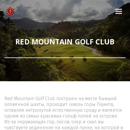
RED MOUNTAIN GOLF CLUB
Red Mountain Golf Club построен на месте бывшей 
оловянной шахты, проходит сквозь горы Пхукета, 
оставляя нетронутой естественную среду и является 
одним из самых красивых гольф полей на острове. 
Из-за окружающих гор, лесов, озер и скал вы 
чувствуете уединение на каждой лунке, на которой в 