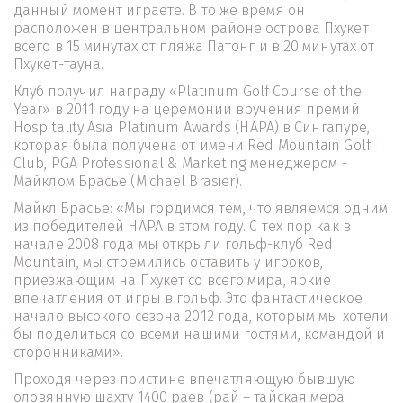
данный момент играете. В то же время он 
расположен в центральном районе острова Пхукет 
всего в 15 минутах от пляжа Патонг и в 20 минутах от 
Пхукет-тауна.
Клуб получил награду «Platinum Golf Course of the 
Year» в 2011 году на церемонии вручения премий 
Hospitality Asia Platinum Awards (HAPA) в Сингапуре, 
которая была получена от имени Red Mountain Golf 
Club, PGA Professional & Marketing менеджером - 
Майклом Брасье (Michael Brasier).
Майкл Брасье: «Мы гордимся тем, что являемся одним 
из победителей HAPA в этом году. С тех пор как в 
начале 2008 года мы открыли гольф-клуб Red 
Mountain, мы стремились оставить у игроков, 
приезжающим на Пхукет со всего мира, яркие 
впечатления от игры в гольф. Это фантастическое 
начало высокого сезона 2012 года, которым мы хотели 
бы поделиться со всеми нашими гостями, командой и 
сторонниками».
Проходя через поистине впечатляющую бывшую 
оловянную шахту 1400 раев (рай – тайская мера 