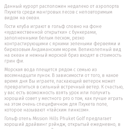
Данный курорт расположен недалеко от аэропорта 
Пхукета среди мангровых лесов с неповторимым 
видом на океан.
Гости клуба играют в гольф словно на фоне 
«художественной открытки» с бункерами, 
заполненными белым песком, резко 
контрастирующими с яркими зелеными фервеями и 
бирюзовым Андаманским морем. Великолепный вид 
на океан и нежный морской бриз входят в стоимость 
грин фи. 
Морская вода плещется рядом с семью из 
восемнадцати лунок. В зависимости от того, в какое 
время дня Вы играете, ласкающий ветерок может 
превратиться в сильный встречный ветер. К счастью, 
у вас есть возможность взять урок или получить 
хороший совет у местного pro о том, как лучше играть 
на этом очень специфичном для Пхукета поле, 
которое называют «тайским линксом».
Гольф отель Mission Hills Phuket Golf предлагает 
хороший драйвинг рэйндж, открытый ежедневно, в 