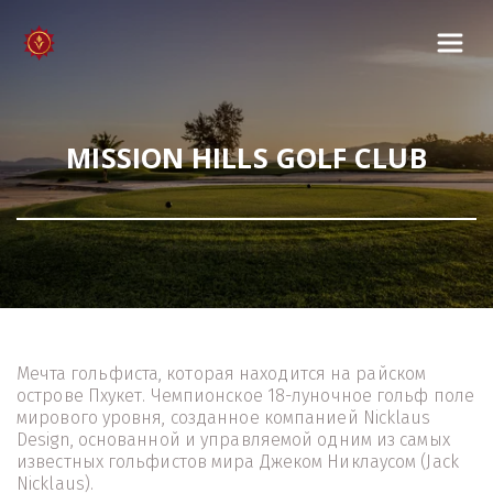
MISSION HILLS GOLF CLUB
Мечта гольфиста, которая находится на райском 
острове Пхукет. Чемпионское 18-луночное гольф поле 
мирового уровня, созданное компанией Nicklaus 
Design, основанной и управляемой одним из самых 
известных гольфистов мира Джеком Никлаусом (Jack 
Nicklaus).